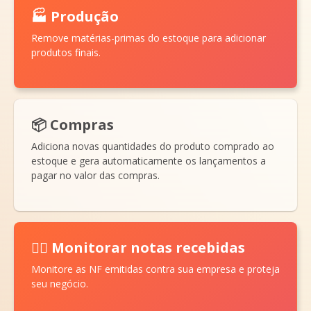
🏭 Produção
Remove matérias-primas do estoque para adicionar
produtos finais.
📦 Compras
Adiciona novas quantidades do produto comprado ao
estoque e gera automaticamente os lançamentos a
pagar no valor das compras.
🕵️‍♀️ Monitorar notas recebidas
Monitore as NF emitidas contra sua empresa e proteja
seu negócio.