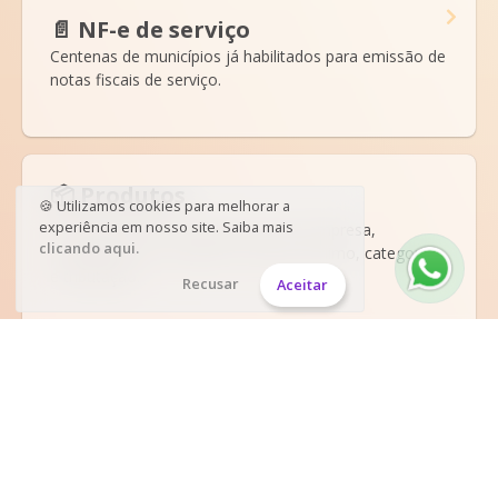
📄 NF-e de serviço
Centenas de municípios já habilitados para emissão de
notas fiscais de serviço.
📦 Produtos
🍪 Utilizamos cookies para melhorar a
experiência em nosso site. Saiba mais
Controle todos os produtos da sua empresa,
clicando aqui.
quantidades em estoque, estoque mínimo, categorias
e tributação.
Recusar
Aceitar
🙋 Clientes
Cadastre os clientes para facilitar o envio de notas
fiscais.