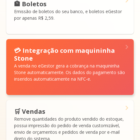
🏦 Boletos
Emissão de boletos do seu banco, e boletos eGestor
por apenas R$ 2,59.
💳 Integração com maquininha
Stone
A venda no eGestor gera a cobrança na maquininha
Stone automaticamente. Os dados do pagamento são
inseridos automaticamente na NFC-e.
🛒 Vendas
Remove quantidades do produto vendido do estoque,
possui impressão do pedido de venda customizável,
envio de orçamentos e pedidos de venda por e-mail
direto do sistema.